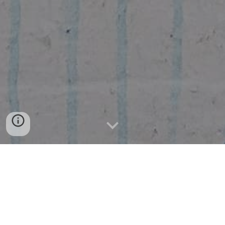
㈜오섹시코리아 - 실시간(핫한)뉴스